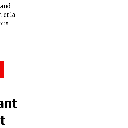
haud
 et la
ous
ant
t