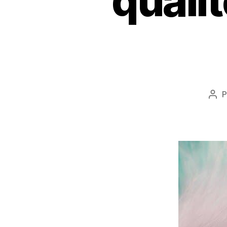
quali
P
Aut
de
l’ar