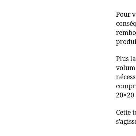
Pour v
conséq
rembou
produi
Plus l
volume,
nécess
compre
20×20 
Cette 
s’agiss