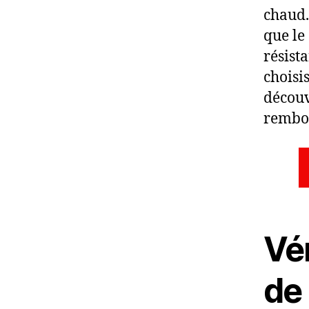
chaud.
que le
résist
choisi
découv
rembou
Vér
de