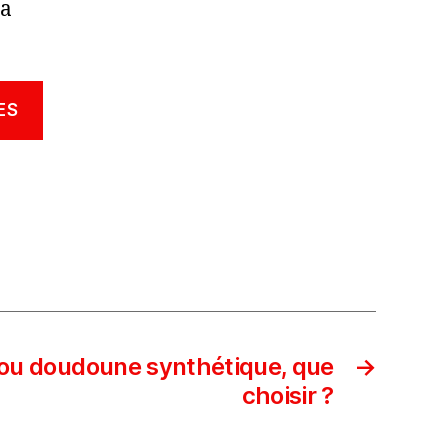
la
ES
ou doudoune synthétique, que
→
choisir ?