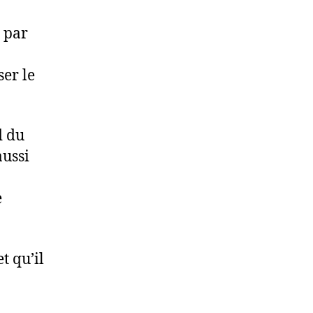
 par
er le
d du
aussi
e
t qu’il