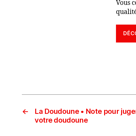
Vous c
qualit
DÉC
←
La Doudoune • Note pour juger
votre doudoune