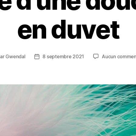
té d’une do
en duvet
ar
Gwendal
8 septembre 2021
Aucun commen
eur
Date
de
ticle
l’article