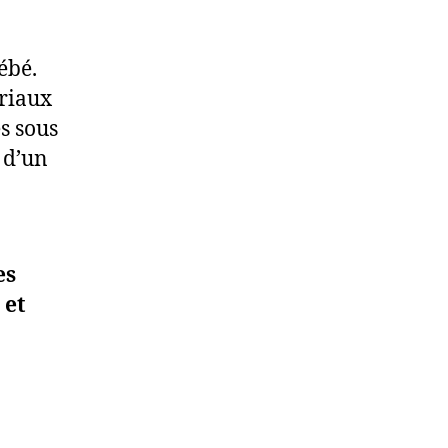
ébé.
riaux
s sous
 d’un
es
 et