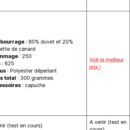
bourrage
: 80% duvet et 20%
ette de canard
mmage
: 250
Voir le meilleur
n
: 625
prix !
sus
: Polyester déperlant
s total
: 300 grammes
essoires
: capuche
A venir (test en
nir (test en cours)
cours)