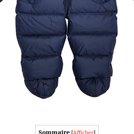
Sommaire
[
Afficher
]