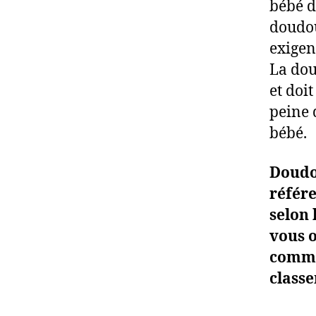
bébé de
doudou
exigen
La dou
et doi
peine 
bébé.
Doudou
référ
selon 
vous o
commer
class