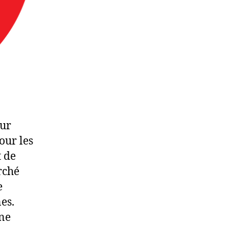
our
our les
 de
rché
e
es.
une