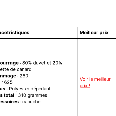
cétristiques
Meilleur prix
ourrage
: 80% duvet et 20%
ette de canard
mmage
: 260
Voir le meilleur
n
: 625
prix !
sus
: Polyester déperlant
s total
: 310 grammes
essoires
: capuche