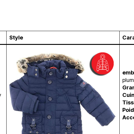
Style
Cara
emb
plum
Gra
y
Cui
Tis
Poid
Acc