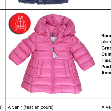
Rem
plum
Gra
Cui
Tis
Poid
Acc
s)
A venir (test en cours)
A ve