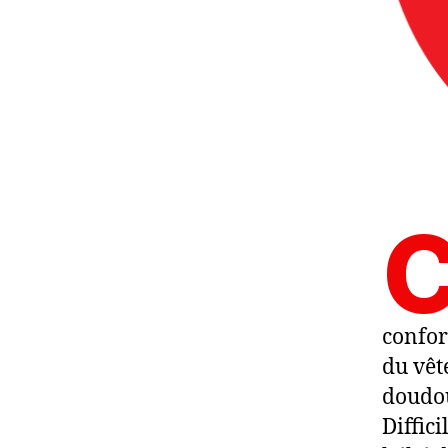
confor
du vêt
doudou
Diffic