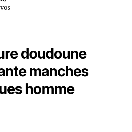
 vos
eure doudoune
fante manches
gues homme