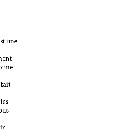
st une
ement
doune
fait
les
vous
r,