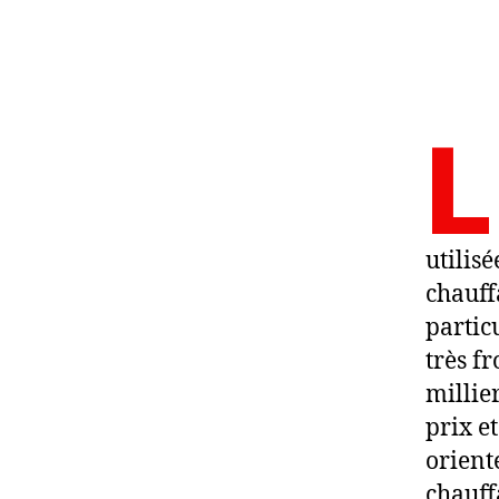
L
utilis
chauff
partic
très f
millie
prix e
orient
chauff