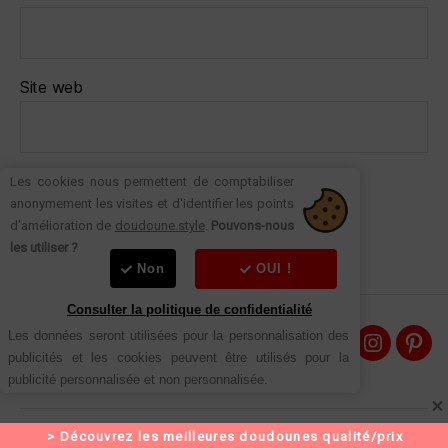
Site web
Les cookies nous permettent de comptabiliser
anonymement les visites et d'identifier les points
d'amélioration de
doudoune.style
.
Pouvons-nous
les utiliser ?
Non
OUI !
Consulter la politique de confidentialité
Les données seront utilisées pour la personnalisation des 
A propos
Doudoun
Dou
publicités et les cookies peuvent être utilisés pour la 
Contact
Style
Styl
publicité personnalisée et non personnalisée.
sur
sur
Instagra
Pint
 > Découvrez les meilleures doudounes qualité/prix