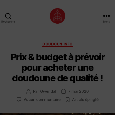
Recherche
Menu
Doudoune
•
Style
Catégories
DOUDOUN'INFO
Prix & budget à prévoir
pour acheter une
doudoune de qualité !
Par
Gwendal
7 mai 2020
Auteur
Date
de
de
sur
Aucun commentaire
Article épinglé
l’article
l’article
Prix
&