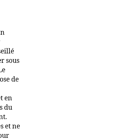
En
r
eillé
er sous
Le
pose de
t en
rs du
nt.
s et ne
our