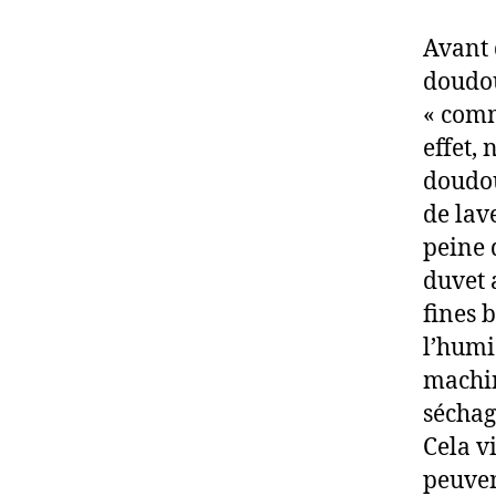
Avant 
doudou
« comm
effet,
doudou
de lav
peine 
duvet 
fines 
l’humi
machine
séchag
Cela v
peuven