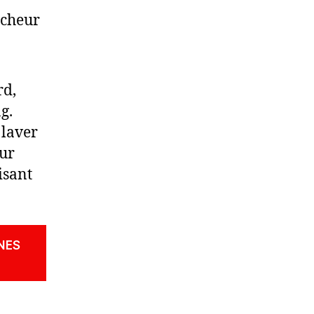
îcheur
rd,
g.
 laver
eur
isant
NES