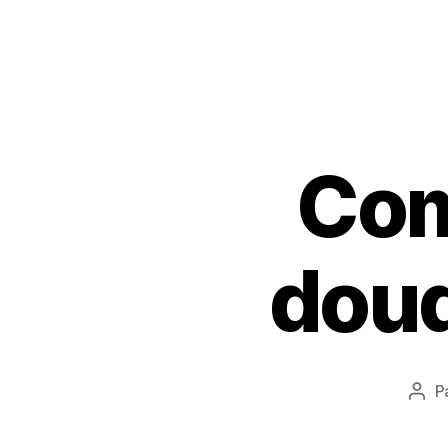
Com
doud
P
Aut
de
l’art