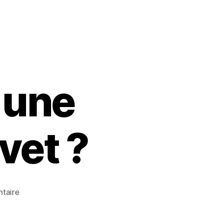
 une
vet ?
sur
taire
Comment
laver