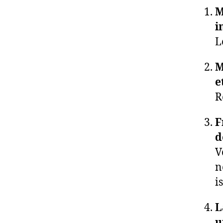
M
i
L
M
e
R
F
d
V
n
i
L
u