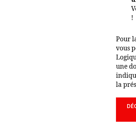
V
!
Pour l
vous p
Logiqu
une do
indiqu
la pré
DÉ