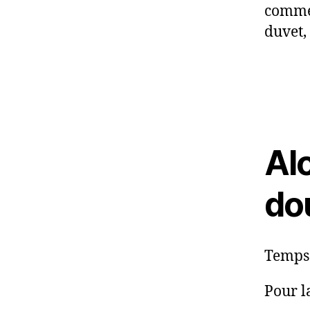
commen
duvet,
Al
do
Temps 
Pour l