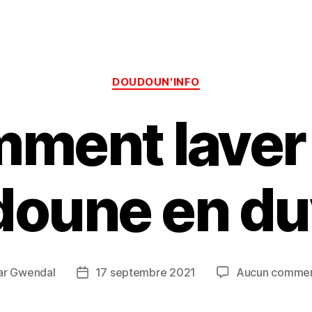
Catégories
DOUDOUN'INFO
ment laver
oune en du
ar
Gwendal
17 septembre 2021
Aucun commen
eur
Date
de
icle
l’article