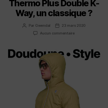
Thermo Plus Double K-
Way, un classique ?
Par
Gwendal
23 mars 2020
Auteur
Date
de
de
sur
Aucun commentaire
l’article
l’article
Doudoune
réversible
Thermo
Plus
Double
K-
Way,
un
classique
?