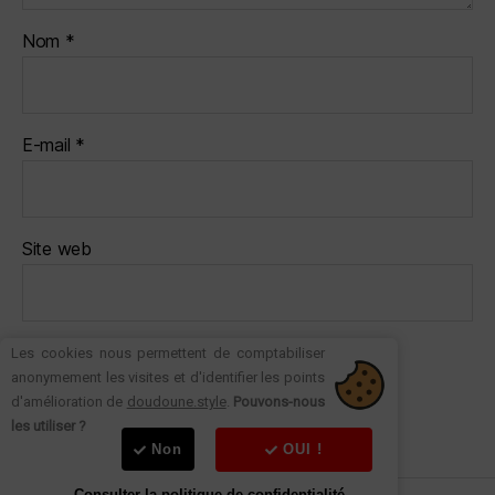
Nom
*
E-mail
*
Site web
Les cookies nous permettent de comptabiliser
anonymement les visites et d'identifier les points
d'amélioration de
doudoune.style
.
Pouvons-nous
les utiliser ?
Non
OUI !
Consulter la politique de confidentialité