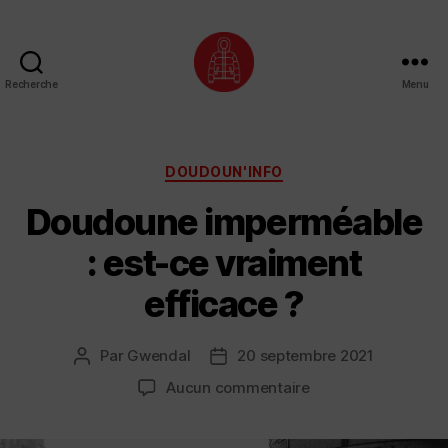
Recherche
Menu
Doudoune
•
Style
Catégories
DOUDOUN'INFO
Doudoune imperméable
: est-ce vraiment
efficace ?
Par
Gwendal
20 septembre 2021
Auteur
Date
de
de
sur
Aucun commentaire
l’article
l’article
Doudoune
imperméable