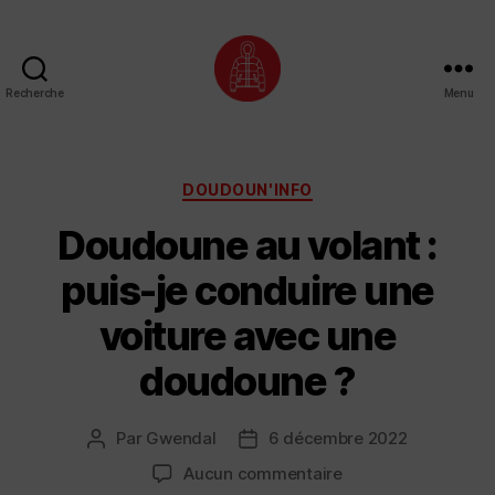
Recherche
Menu
Doudoune
•
Style
Catégories
DOUDOUN'INFO
Doudoune au volant :
puis-je conduire une
voiture avec une
doudoune ?
Par
Gwendal
6 décembre 2022
Auteur
Date
de
de
sur
Aucun commentaire
l’article
l’article