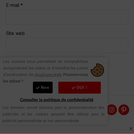
E-mail
*
Site web
Les cookies nous permettent de comptabiliser
anonymement les visites et d'identifier les points
d'amélioration de
doudoune.style
.
Pouvons-nous
les utiliser ?
Non
OUI !
Consulter la politique de confidentialité
Les données seront utilisées pour la personnalisation des 
A propos
Doudoun
Dou
publicités et les cookies peuvent être utilisés pour la 
Contact
Style
Styl
publicité personnalisée et non personnalisée.
sur
sur